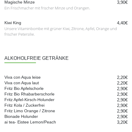
Magische Minze
3,90€
Ein Frischmacher mit frischer Minze und Orangen.
Kiwi King
4,40€
Unsere Vitaminbombe mit grüner Kiwi, Zitrone, Apfel, Orange und
frischer Petersilie.
ALKOHOLFREIE GETRÄNKE
Viva con Aqua leise
2,20€
Viva con Aqua laut
2,20€
Fritz Bio Apfelschorle
2,90€
Fritz Bio Rhabarberschorle
2,90€
Fritz Apfel-Kirsch-Holunder
2,90€
Fritz Kola / Zuckerfrei
2,90€
Fritz Limo Orange / Zitrone
2,90€
Bionade Holunder
2,90€
ai tea- Eistee Lemon/Peach
3,20€